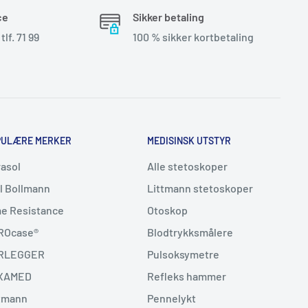
ce
Sikker betaling
tlf. 71 99
100 % sikker kortbetaling
PULÆRE MERKER
MEDISINSK UTSTYR
asol
Alle stetoskoper
l Bollmann
Littmann stetoskoper
e Resistance
Otoskop
ROcase®
Blodtrykksmålere
RLEGGER
Pulsoksymetre
XAMED
Refleks hammer
tmann
Pennelykt