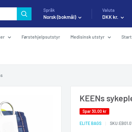
Språk
Valuta
Norsk (bokmål)
DKK kr.
ker
Førstehjelpsutstyr
Medisinsk utstyr
Start
ns
KEENs sykeple
Spar
30,00 kr
ELITE BAGS
SKU:
EB01.0