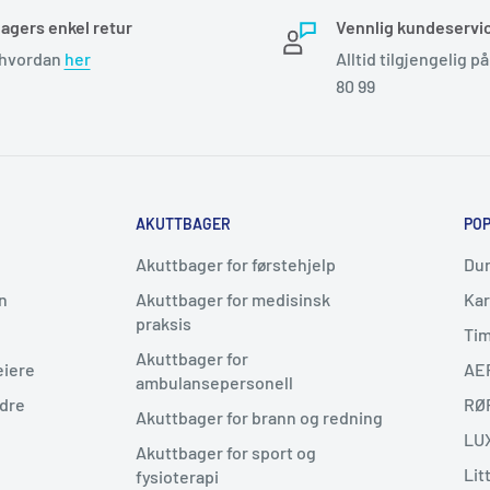
dagers enkel retur
Vennlig kundeservi
 hvordan
her
Alltid tilgjengelig på 
80 99
AKUTTBAGER
PO
Akuttbager for førstehjelp
Dur
n
Akuttbager for medisinsk
Kar
praksis
Tim
Akuttbager for
eiere
AE
ambulansepersonell
ødre
RØ
Akuttbager for brann og redning
LU
Akuttbager for sport og
Lit
fysioterapi