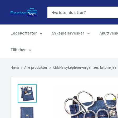
Hopp
til
innholdet
Legekofferter
Sykepleiervesker
Akuttves
Tilbehør
Hjem
Alle produkter
KEENs sykepleier-organizer, bitone jea