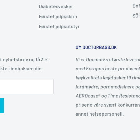
En
Diabetesvesker
SÖ
Førstehjelpsskrin
Førstehjelpsutstyr
OM DOCTORBAGS.DK
t nyhetsbrev og få 3 %
Vi er Danmarks største levera
kte i innboksen din.
med Europas beste produsent a
høykvalitets legetasker til rime
jordmødre, paramedisinere og 
AEROcase® og Time Resistanc
prisene våre svært konkurranse
annet helsepersonell.