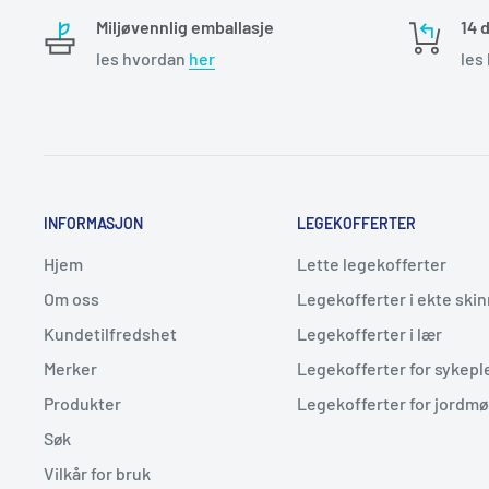
Miljøvennlig emballasje
14 
les hvordan
her
les
INFORMASJON
LEGEKOFFERTER
Hjem
Lette legekofferter
Om oss
Legekofferter i ekte skin
Kundetilfredshet
Legekofferter i lær
Merker
Legekofferter for sykepl
Produkter
Legekofferter for jordm
Søk
Vilkår for bruk