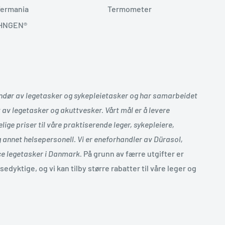
fermania
Termometer
HNGEN®
ndør av legetasker og sykepleietasker og har samarbeidet
v legetasker og akuttvesker. Vårt mål er å levere
lige priser til våre praktiserende leger, sykepleiere,
annet helsepersonell. Vi er eneforhandler av Dürasol,
e legetasker i Danmark.
På grunn av færre utgifter er
dyktige, og vi kan tilby større rabatter til våre leger og