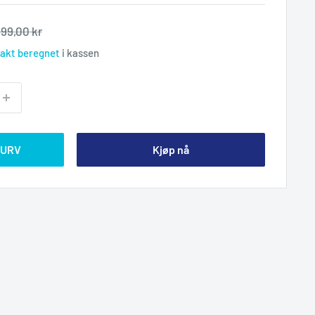
Ordinær
199,00 kr
pris
rakt beregnet
i kassen
KURV
Kjøp nå