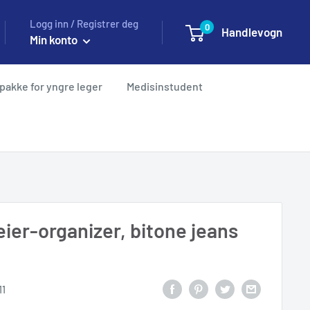
Logg inn / Registrer deg
0
Handlevogn
Min konto
pakke for yngre leger
Medisinstudent
ier-organizer, bitone jeans
11