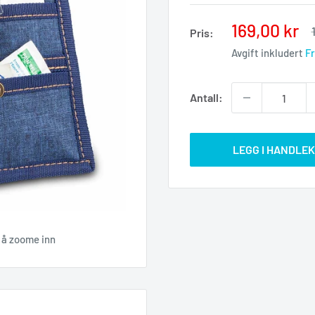
Salgspris
169,00 kr
Pris:
Avgift inkludert
F
Antall:
LEGG I HANDLE
r å zoome inn