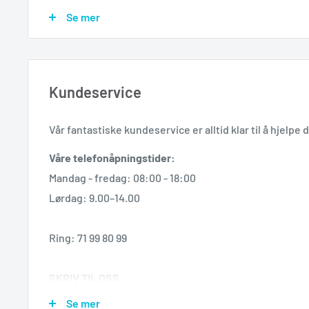
Du kan følge pakken din hele veien med
Track & Tra
Se mer
Kundeservice
Vår
fantastiske
kundeservice er alltid klar til å hjelpe 
Våre telefonåpningstider:
Mandag - fredag: 08:00 - 18:00
Lørdag: 9.00–14.00
Ring: 71 99 80 99
SKRIV TIL OSS
Forventet responstid: 4 - 6 timer
Se mer