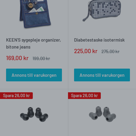
KEEN'S sygepleje organizer,
Diabetestaske isotermisk
bitone jeans
Försäljningspris
225,00 kr
Vanligt
275,00 kr
pris
Försäljningspris
169,00 kr
Vanligt
199,00 kr
pris
Annons till varukorgen
Annons till varukorgen
Spara
26,00 kr
Spara
26,00 kr