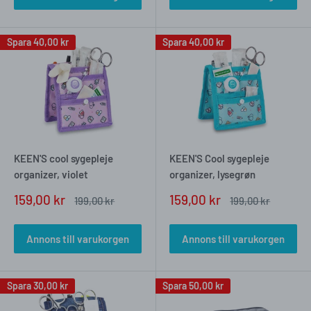
Spara
40,00 kr
Spara
40,00 kr
KEEN'S cool sygepleje
KEEN'S Cool sygepleje
organizer, violet
organizer, lysegrøn
Försäljningspris
Försäljningspris
159,00 kr
159,00 kr
Vanligt
Vanligt
199,00 kr
199,00 kr
pris
pris
Annons till varukorgen
Annons till varukorgen
Spara
30,00 kr
Spara
50,00 kr