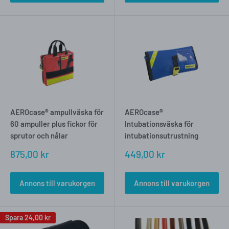
AEROcase® ampullväska för
AEROcase®
60 ampuller plus fickor för
Intubationsväska för
sprutor och nålar
intubationsutrustning
Försäljningspris
Försäljningspris
875,00 kr
449,00 kr
Annons till varukorgen
Annons till varukorgen
Spara
24,00 kr