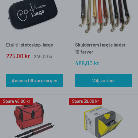
Etui til stetoskop, læge
Skulderrem i ægte læder -
10 farver
Försäljningspris
225,00 kr
Vanligt
249,00 kr
pris
Försäljningspris
489,00 kr
Annons till varukorgen
Välj variant
Spara
46,00 kr
Spara
39,00 kr