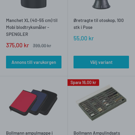
Manchet XL (40-55 cm) til
Øretragte til otoskop, 100
Mobi blodtryksmåler -
stk i Pose
SPENGLER
Försäljningspris
55,00 kr
Försäljningspris
375,00 kr
Vanligt
399,00 kr
pris
Annons till varukorgen
Välj variant
Spara
16,00 kr
Bollmann ampulmappe i
Bollmann Ampulindsats