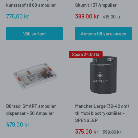
kunststof til 60 ampuller
Skum til 37 Ampuller
Försäljningspris
Försäljningspris
775,00 kr
399,00 kr
Vanligt
415,00 kr
pris
Välj variant
Annons till varukorgen
Spara
24,00 kr
Dürasol SMART ampuller
Manchet Large (32-42 cm)
dispenser - 30 Ampuller
til Mobi blodtryksmåler -
SPENGLER
Försäljningspris
479,00 kr
Försäljningspris
375,00 kr
Vanligt
399,00 kr
pris