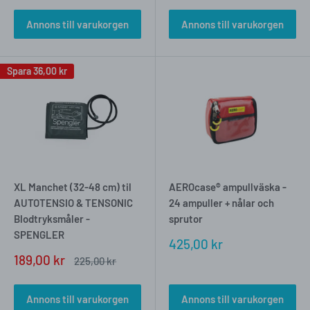
Annons till varukorgen
Annons till varukorgen
Spara
36,00 kr
XL Manchet (32-48 cm) til
AEROcase® ampullväska -
AUTOTENSIO & TENSONIC
24 ampuller + nålar och
Blodtryksmåler -
sprutor
SPENGLER
Försäljningspris
425,00 kr
Försäljningspris
189,00 kr
Vanligt
225,00 kr
pris
Annons till varukorgen
Annons till varukorgen