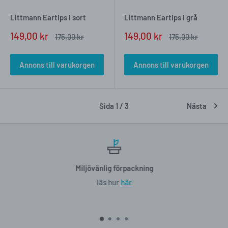
Littmann Eartips i sort
Littmann Eartips i grå
Försäljningspris
Försäljningspris
149,00 kr
149,00 kr
Vanligt
Vanligt
175,00 kr
175,00 kr
pris
pris
Annons till varukorgen
Annons till varukorgen
Sida 1 / 3
Nästa
Miljövänlig förpackning
läs hur
här