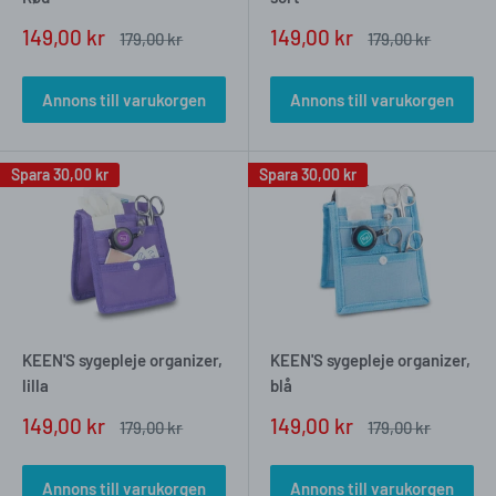
Försäljningspris
Försäljningspris
149,00 kr
149,00 kr
Vanligt
Vanligt
179,00 kr
179,00 kr
pris
pris
Annons till varukorgen
Annons till varukorgen
Spara
30,00 kr
Spara
30,00 kr
KEEN'S sygepleje organizer,
KEEN'S sygepleje organizer,
lilla
blå
Försäljningspris
Försäljningspris
149,00 kr
149,00 kr
Vanligt
Vanligt
179,00 kr
179,00 kr
pris
pris
Annons till varukorgen
Annons till varukorgen